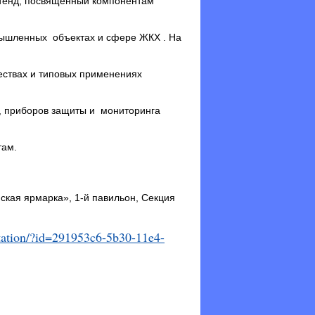
стенд, посвященный компонентам
мышленных объектах и сфере ЖКХ . На
ствах и типовых применениях
в, приборов защиты и мониторинга
там.
ская ярмарка», 1-й павильон, Секция
itation/?id=291953c6-5b30-11e4-