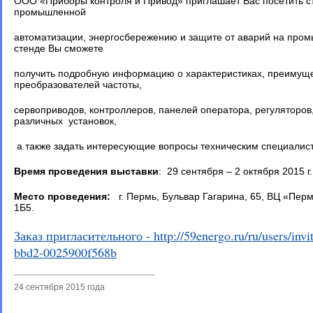
ООО «Приборы контроля и Привод» приглашает Вас посетить 
промышленной
автоматизации, энергосбережению и защите от аварий на про
стенде Вы сможете
получить подробную информацию о характеристиках, преимуще
преобразователей частоты,
сервоприводов, контроллеров, панелей оператора, регуляторо
различных установок,
а также задать интересующие вопросы техническим специалис
Время проведения выставки
: 29 сентября – 2 октября 2015 г.
Место проведения:
г. Пермь, Бульвар Гагарина, 65, ВЦ «Перм
1Б5.
Заказ пригласительного - http://59energo.ru/ru/users/inv
bbd2-0025900f568b
24 сентября 2015 года