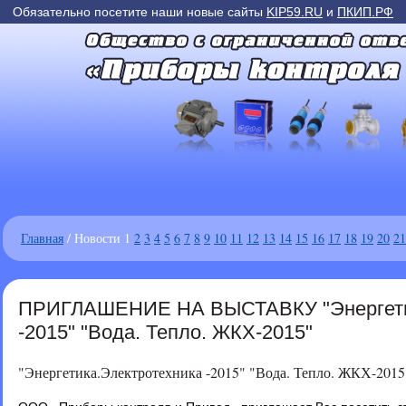
Обязательно посетите наши новые сайты
KIP59.RU
и
ПКИП.РФ
Главная
/ Новости 1
2
3
4
5
6
7
8
9
10
11
12
13
14
15
16
17
18
19
20
21
ПРИГЛАШЕНИЕ НА ВЫСТАВКУ "Энергетик
-2015" "Вода. Тепло. ЖКХ-2015"
"Энергетика.Электротехника -2015" "Вода. Тепло. ЖКХ-2015