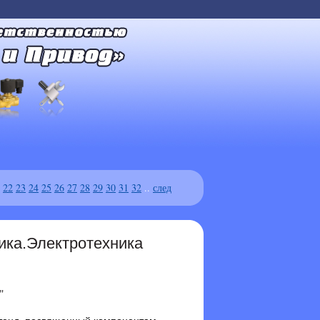
22
23
24
25
26
27
28
29
30
31
32
..
след
а.Электротехника
"