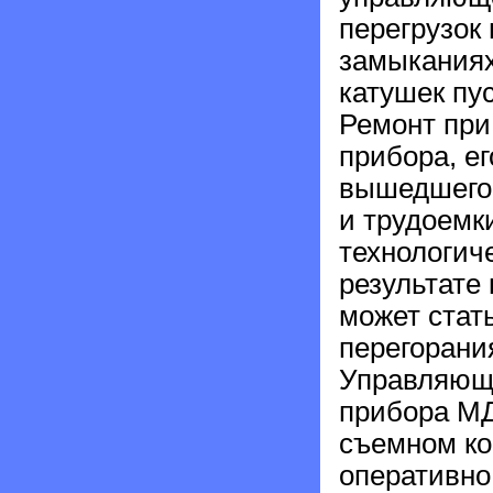
перегрузок 
замыканиях
катушек пус
Ремонт при
прибора, е
вышедшего 
и трудоемк
технологиче
результате
может стат
перегорани
Управляющи
прибора МД
съемном ко
оперативно