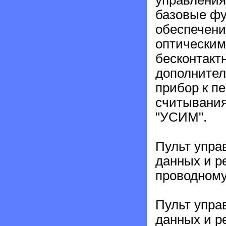
управления
базовые фу
обеспечени
оптическим
бесконтакт
дополнител
прибор к п
считывания
"УСИМ".
Пульт упра
данных и р
проводному
Пульт упра
данных и р