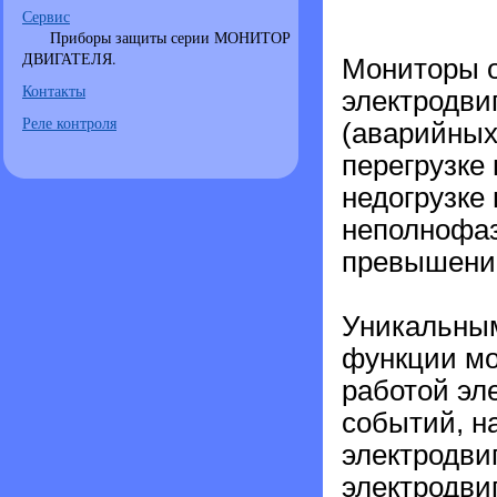
Сервис
Приборы защиты серии МОНИТОР
ДВИГАТЕЛЯ.
Мониторы о
Контакты
электродви
Реле контроля
(аварийных
перегрузке 
недогрузке 
неполнофаз
превышении
Уникальным
функции мо
работой эл
событий, н
электродвиг
электродви