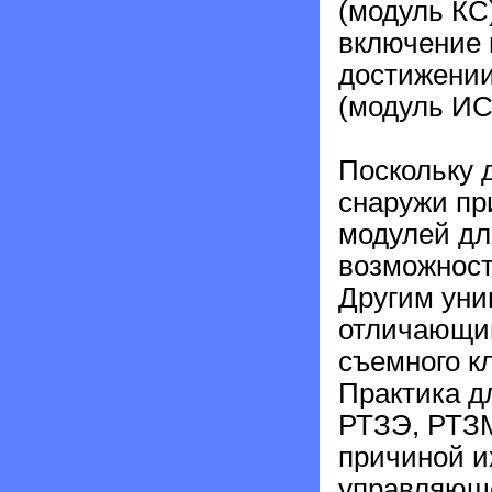
(модуль КС
включение 
достижении
(модуль ИС
Поскольку 
снаружи пр
модулей д
возможност
Другим уни
отличающим
съемного к
Практика д
РТЗЭ, РТЗМ
причиной и
управляюще