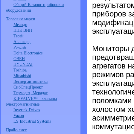
результато
Общий Каталог приборов и
оборудования
приборов з
Торговые марки
модификаци
Меандр
эксплуатац
НПК ВИП
Тесей
Авангард
Рэлсиб
Мониторы д
Delta Electronics
предотвращ
ОВЕН
HYUNDAI
агрегатов 
Toshiba
режимов ра
Mitsubishi
Веспер автоматика
эксплуатац
СибСпецПроект
технологич
Термодат, Мерадат
KIPVALVE™ - клапаны
поломками 
электромагнитные
холостом х
Invertek Drives
Vacon
асимметрие
LS Industrial Systems
коммутацио
Прайс-лист