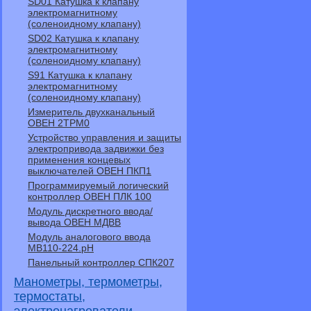
SD01 Катушка к клапану
электромагнитному
(соленоидному клапану)
SD02 Катушка к клапану
электромагнитному
(соленоидному клапану)
S91 Катушка к клапану
электромагнитному
(соленоидному клапану)
Измеритель двухканальный
ОВЕН 2ТРМ0
Устройство управления и защиты
электропривода задвижки без
применения концевых
выключателей ОВЕН ПКП1
Программируемый логический
контроллер ОВЕН ПЛК 100
Модуль дискретного ввода/
вывода ОВЕН МДВВ
Модуль аналогового ввода
МВ110-224.pH
Панельный контроллер СПК207
Манометры, термометры,
термостаты,