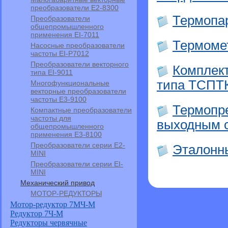
преобразователи E2-8300
Термопа
Преобразователи
общепромышленного
применения EI-7011
Термоме
Насосные преобразователи
частоты EI-P7012
Преобразователи векторного
Комплек
типа EI-9011
типа ТСПТ
Многофункциональные
векторные преобразователи
частоты E3-9100
Термопр
Компактные преобразователи
частоты для
выходным 
общепромышленного
применения Е3-8100
Преобразователи серии E2-
Эталонн
MINI
Преобразователи серии EI-
MINI
Механический привод
МОТОР-РЕДУКТОРЫ
Мотор-редуктор 7МЧ-М
Редуктор 7Ч-М
Редукторы червячные