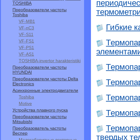
периодичес
TOSHIBA
Преобразователи частоты
термометр
Toshiba
VF-MB1
Гибкие 
VF-nC3
VF-S11
Термопа
VF-FS1
VF-PS1
элементам
VF-АS1
TOSHIBA-invertor harakteristiki
Термопа
Преобразователи частоты
HYUNDAI
Преобразователи частоты Delta
Термопа
Electronics
Асинхронные электродвигатели
Термопа
Toshiba
Motive
Устройства плавного пуска
Термопа
Преобразователи частоты
Mitsubishi
Термопа
Преобразователь частоты
Веспер
твердых те
Малогабаритные векторные