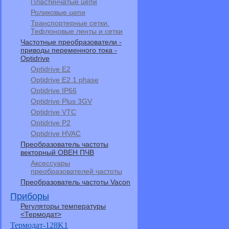
Пластинчатые цепи
Роликовые цепи
Транспортерные сетки.
Тефлоновые ленты и сетки
Частотные преобразователи -
приводы переменного тока -
Optidrive
Optidrive E2
Optidrive E2 1 phase
Optidrive IP66
Optidrive Plus 3GV
Optidrive VTC
Optidrive P2
Optidrive HVAC
Преобразователь частоты
векторный ОВЕН ПЧВ
Аксессуары
преобразователей частоты
Преобразователь частоты Vacon
Приборы
Регуляторы температуры
<Термодат>
Термодат-128K1