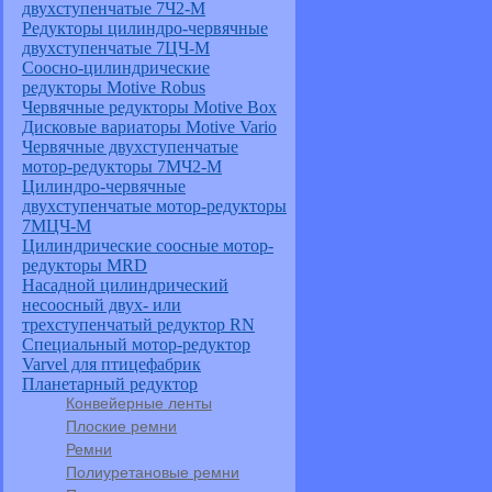
двухступенчатые 7Ч2-М
Редукторы цилиндро-червячные
двухступенчатые 7ЦЧ-М
Соосно-цилиндрические
редукторы Motive Robus
Червячные редукторы Motive Box
Дисковые вариаторы Motive Vario
Червячные двухступенчатые
мотор-редукторы 7МЧ2-М
Цилиндро-червячные
двухступенчатые мотор-редукторы
7МЦЧ-М
Цилиндрические соосные мотор-
редукторы MRD
Насадной цилиндрический
несоосный двух- или
трехступенчатый редуктор RN
Специальный мотор-редуктор
Varvel для птицефабрик
Планетарный редуктор
Конвейерные ленты
Плоские ремни
Ремни
Полиуретановые ремни