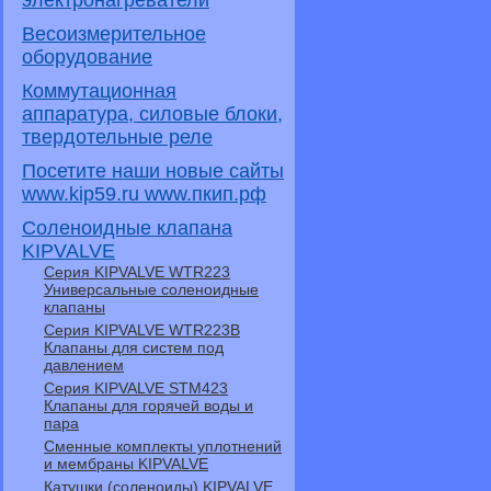
электронагреватели
Весоизмерительное
оборудование
Коммутационная
аппаратура, силовые блоки,
твердотельные реле
Посетите наши новые сайты
www.kip59.ru www.пкип.рф
Соленоидные клапана
KIPVALVE
Серия KIPVALVE WTR223
Универсальные соленоидные
клапаны
Серия KIPVALVE WTR223B
Клапаны для систем под
давлением
Серия KIPVALVE STM423
Клапаны для горячей воды и
пара
Сменные комплекты уплотнений
и мембраны KIPVALVE
Катушки (соленоиды) KIPVALVE