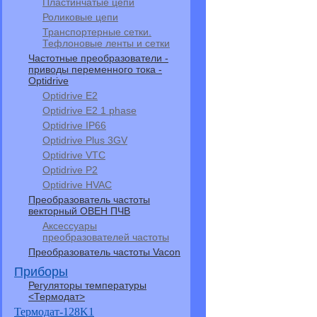
Пластинчатые цепи
Роликовые цепи
Транспортерные сетки.
Тефлоновые ленты и сетки
Частотные преобразователи -
приводы переменного тока -
Optidrive
Optidrive E2
Optidrive E2 1 phase
Optidrive IP66
Optidrive Plus 3GV
Optidrive VTC
Optidrive P2
Optidrive HVAC
Преобразователь частоты
векторный ОВЕН ПЧВ
Аксессуары
преобразователей частоты
Преобразователь частоты Vacon
Приборы
Регуляторы температуры
<Термодат>
Термодат-128K1