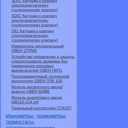
SD01 Катушка к клапану
электромагнитному
(соленоидному клапану)
SD02 Катушка к клапану
электромагнитному
(соленоидному клапану)
S91 Катушка к клапану
электромагнитному
(соленоидному клапану)
Измеритель двухканальный
ОВЕН 2ТРМ0
Устройство управления и защиты
электропривода задвижки без
применения концевых
выключателей ОВЕН ПКП1
Программируемый логический
контроллер ОВЕН ПЛК 100
Модуль дискретного ввода/
вывода ОВЕН МДВВ
Модуль аналогового ввода
МВ110-224.pH
Панельный контроллер СПК207
Манометры, термометры,
термостаты,