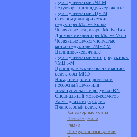
двухступенчатые 7Ч2-М
Редукторы цилиндро-червячные
двухступенчатые 7ЦЧ-М
Соосно-цилиндрические
редукторы Motive Robus
Червячные редукторы Motive Box
Дисковые вариаторы Motive Vario
Червячные двухступенчатые
мотор-редукторы 7МЧ2-М
Цилиндро-червячные
двухступенчатые мотор-редукторы
7МЦЧ-М
Цилиндрические соосные мотор-
редукторы MRD
Насадной цилиндрический
несоосный двух- или
трехступенчатый редуктор RN
Специальный мотор-редуктор
Varvel для птицефабрик
Планетарный редуктор
Конвейерные ленты
Плоские ремни
Ремни
Полиуретановые ремни