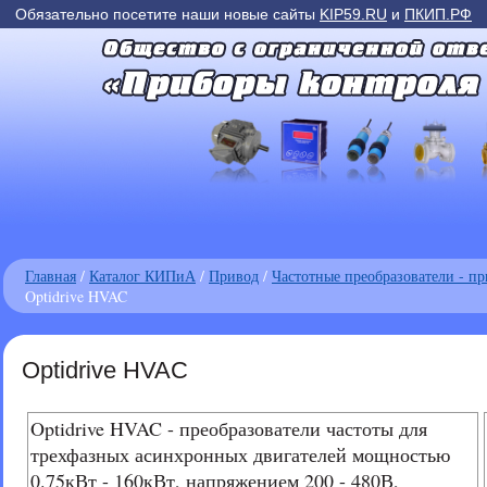
Обязательно посетите наши новые сайты
KIP59.RU
и
ПКИП.РФ
Главная
/
Каталог КИПиА
/
Привод
/
Частотные преобразователи - пр
Optidrive HVAC
Optidrive HVAC
Optidrive HVAC - преобразователи частоты для
трехфазных асинхронных двигателей мощностью
0.75кВт - 160кВт, напряжением 200 - 480В,