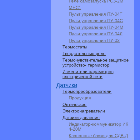
Реле самозапуска РСЗ-2М
МНС1
Пульт управления ПУ-04Т
Пульт управления ПУ-04С
Пульт управления ПУ-04M
Пульт управления ПУ-04Л
Пульт управления ПУ-02
Термостаты
Твердотельные реле
Термочувствительное защитное
устройство- термистор
Измерители параметров
электрической сети
Датчики
Термопреобразователи
Продукция
Оптические
Электронагреватели
Датчики давления
Индикатор-коммуникатор ИК
4-20М
Клапанные блоки для СДВ-Д