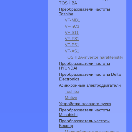
TOSHIBA
Преобразователи частоты
Toshiba
VF-MB1
VF-nC3
VF-S11
VF-FS1
VF-PS1
VF-АS1
TOSHIBA-invertor harakteristiki
Преобразователи частоты
HYUNDAI
Преобразователи частоты Delta
Electronics
Асинхронные электродвигатели
Toshiba
Motive
Устройства плавного пуска
Преобразователи частоты
Mitsubishi
Преобразователь частоты
Веспер
Малогабаритные векторные