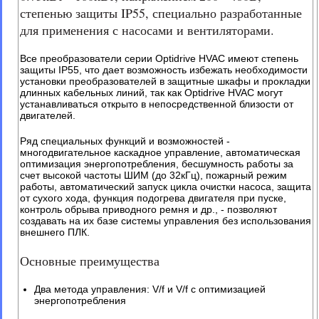
степенью защиты IP55, специально разработанные
для применения с насосами и вентиляторами.
Все преобразователи серии Optidrive HVAC имеют степень
защиты IP55, что дает возможность избежать необходимости
установки преобразователей в защитные шкафы и прокладки
длинных кабельных линий, так как Optidrive HVAC могут
устанавливаться открыто в непосредственной близости от
двигателей.
Ряд специальных функций и возможностей -
многодвигательное каскадное управление, автоматическая
оптимизация энергопотребления, бесшумность работы за
счет высокой частоты ШИМ (до 32кГц), пожарный режим
работы, автоматический запуск цикла очистки насоса, защита
от сухого хода, функция подогрева двигателя при пуске,
контроль обрыва приводного ремня и др., - позволяют
создавать на их базе системы управления без использования
внешнего ПЛК.
Основные преимущества
Два метода управления: V/f и V/f с оптимизацией
энергопотребления