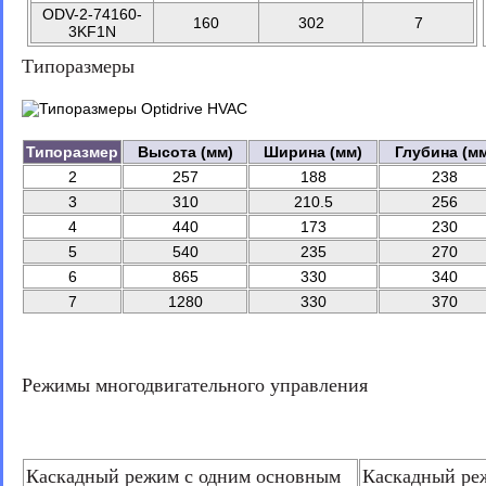
ODV-2-74160-
160
302
7
3KF1N
Типоразмеры
Типоразмер
Высота (мм)
Ширина (мм)
Глубина (мм
2
257
188
238
3
310
210.5
256
4
440
173
230
5
540
235
270
6
865
330
340
7
1280
330
370
Режимы многодвигательного управления
Каскадный режим с одним основным
Каскадный реж