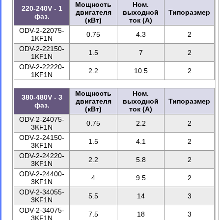
Мощность
Ном.
220-240V - 1
двигателя
выходной
Типоразмер
фаз.
(кВт)
ток (A)
ODV-2-22075-
0.75
4.3
2
1KF1N
ODV-2-22150-
1.5
7
2
1KF1N
ODV-2-22220-
2.2
10.5
2
1KF1N
Мощность
Ном.
380-480V - 3
двигателя
выходной
Типоразмер
фаз.
(кВт)
ток (A)
ODV-2-24075-
0.75
2.2
2
3KF1N
ODV-2-24150-
1.5
4.1
2
3KF1N
ODV-2-24220-
2.2
5.8
2
3KF1N
ODV-2-24400-
4
9.5
2
3KF1N
ODV-2-34055-
5.5
14
3
3KF1N
ODV-2-34075-
7.5
18
3
3KF1N