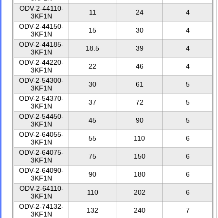
ODV-2-44110-
11
24
4
3KF1N
ODV-2-44150-
15
30
4
3KF1N
ODV-2-44185-
18.5
39
4
3KF1N
ODV-2-44220-
22
46
4
3KF1N
ODV-2-54300-
30
61
5
3KF1N
ODV-2-54370-
37
72
5
3KF1N
ODV-2-54450-
45
90
5
3KF1N
ODV-2-64055-
55
110
6
3KF1N
ODV-2-64075-
75
150
6
3KF1N
ODV-2-64090-
90
180
6
3KF1N
ODV-2-64110-
110
202
6
3KF1N
ODV-2-74132-
132
240
7
3KF1N