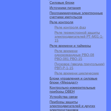
Силовые блоки
Источники питания
Программируемые электронные
счетчики импульсов
Реле контроля
Реле контроля фаз
Реле термисторной защиты
электродвигателей РТ-М01-1-
15
Реле времени и таймеры
Реле времени
однокомандные РВО-08
РВО-081 РВО-15
Пусковое (звезда-треугольник)
РВП-Р-1-15
Реле времени циклические
Блоки управления и силовые
блоки <Мерадат>
Контрольно-измерительные
приборы ОВЕН
Устройства связи
Приборы защиты
электродвигателей и других
электроустановок