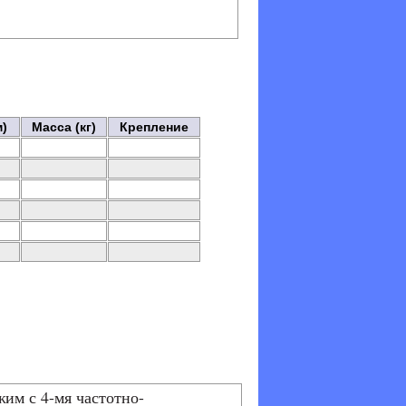
)
Масса (кг)
Крепление
им с 4-мя частотно-