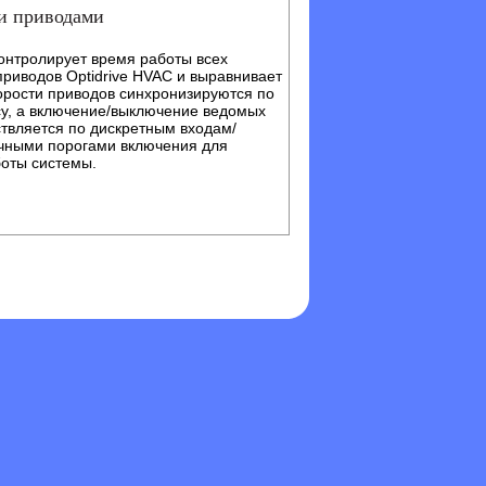
и приводами
онтролирует время работы всех
приводов Optidrive HVAC и выравнивает
корости приводов синхронизируются по
у, а включение/выключение ведомых
твляется по дискретным входам/
чными порогами включения для
оты системы.