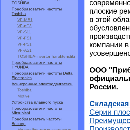
современно
TOSHIBA
Преобразователи частоты
плоские ре
Toshiba
в этой обла
VF-MB1
VF-nC3
обусловлен
VF-S11
производст
VF-FS1
компании в
VF-PS1
VF-АS1
усовершенс
TOSHIBA-invertor harakteristiki
Преобразователи частоты
HYUNDAI
ООО "Приб
Преобразователи частоты Delta
официальн
Electronics
Асинхронные электродвигатели
России.
Toshiba
Motive
Складская
Устройства плавного пуска
Преобразователи частоты
Серии плос
Mitsubishi
Преимущест
Преобразователь частоты
Веспер
Производст
Малогабаритные векторные