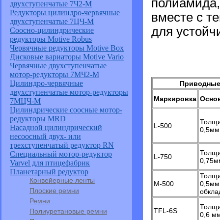
полиамида,
двухступенчатые 7Ч2-М
Редукторы цилиндро-червячные
вместе с т
двухступенчатые 7ЦЧ-М
для устойч
Соосно-цилиндрические
редукторы Motive Robus
Червячные редукторы Motive Box
Дисковые вариаторы Motive Vario
Червячные двухступенчатые
мотор-редукторы 7МЧ2-М
Цилиндро-червячные
Приводные 
двухступенчатые мотор-редукторы
Маркировка
Осно
7МЦЧ-М
Цилиндрические соосные мотор-
редукторы MRD
Толщи
L-500
Насадной цилиндрический
0,5мм
несоосный двух- или
трехступенчатый редуктор RN
Толщи
Специальный мотор-редуктор
L-750
0,75м
Varvel для птицефабрик
Планетарный редуктор
Толщи
Конвейерные ленты
М-500
0,5мм
Плоские ремни
обкла
Ремни
Толщи
TFL-6S
Полиуретановые ремни
0,6 м