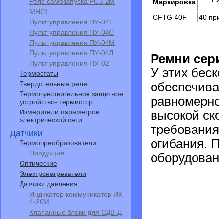
Реле самозапуска РСЗ-2М
Маркировка
МНС1
CFTG-40F
40 пр
Пульт управления ПУ-04Т
Пульт управления ПУ-04С
Пульт управления ПУ-04M
Пульт управления ПУ-04Л
Ремни сери
Пульт управления ПУ-02
У этих бес
Термостаты
Твердотельные реле
обеспечива
Термочувствительное защитное
равномерно
устройство- термистор
Измерители параметров
высокой ско
электрической сети
требования
Датчики
огибания. 
Термопреобразователи
Продукция
оборудован
Оптические
Электронагреватели
Датчики давления
Индикатор-коммуникатор ИК
4-20М
Клапанные блоки для СДВ-Д