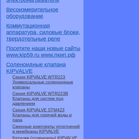
электронагреватели
Весоизмерительное
оборудование
Коммутационная
аппаратура, силовые блоки,
твердотельные реле
Посетите наши новые сайты
www.kip59.ru www.пкип.рф
Соленоидные клапана
KIPVALVE
Серия KIPVALVE WTR223
Универсальные соленоидные
клапаны
Серия KIPVALVE WTR223B
Клапаны для систем под
давлением
Серия KIPVALVE STM423
Клапаны для горячей воды и
пара
Сменные комплекты уплотнений
и мембраны KIPVALVE
Катушки (соленоиды) KIPVALVE