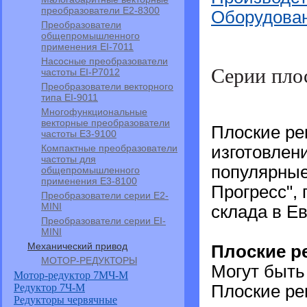
преобразователи E2-8300
Оборудован
Преобразователи
общепромышленного
применения EI-7011
Насосные преобразователи
Серии плос
частоты EI-P7012
Преобразователи векторного
типа EI-9011
Многофункциональные
векторные преобразователи
Плоские ре
частоты E3-9100
Компактные преобразователи
изготовлен
частоты для
популярные
общепромышленного
применения Е3-8100
Прогресс",
Преобразователи серии E2-
MINI
склада в Е
Преобразователи серии EI-
MINI
Механический привод
Плоские ре
МОТОР-РЕДУКТОРЫ
Могут быть
Мотор-редуктор 7МЧ-М
Редуктор 7Ч-М
Плоские рем
Редукторы червячные