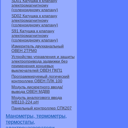
SD01 Катушка к клапану
электромагнитному
(соленоидному клапану)
SD02 Катушка к клапану
электромагнитному
(соленоидному клапану)
S91 Катушка к клапану
электромагнитному
(соленоидному клапану)
Измеритель двухканальный
ОВЕН 2ТРМ0
Устройство управления и защиты
электропривода задвижки без
применения концевых
выключателей ОВЕН ПКП1
Программируемый логический
контроллер ОВЕН ПЛК 100
Модуль дискретного ввода/
вывода ОВЕН МДВВ
Модуль аналогового ввода
МВ110-224.pH
Панельный контроллер СПК207
Манометры, термометры,
термостаты,