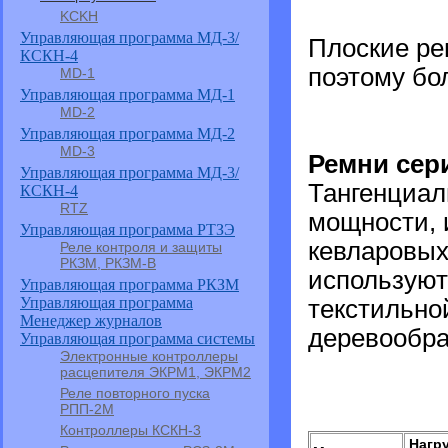
KCKH
Управляющая программа МД-3/
Плоские рем
КСКН-4
поэтому бо
MD-1
Управляющая программа МД-1
MD-2
Управляющая программа МД-2
MD-3
Ремни сер
Управляющая программа МД-3/
Тангенциал
КСКН-4
RTZ
мощности, 
Управляющая программа РТЗЭ
кевларовых
Реле контроля и защиты
РКЗМ, РКЗМ-В
используют
Управляющая программа РКЗМ
Управляющая программа
текстильно
Менеджер журналов
деревообр
Управляющая программа системы
Электронные контроллеры
расцепителя ЭКРМ1, ЭКРМ2
Реле повторного пуска
РПП-2М
Контроллеры КСКН-3
Нагру