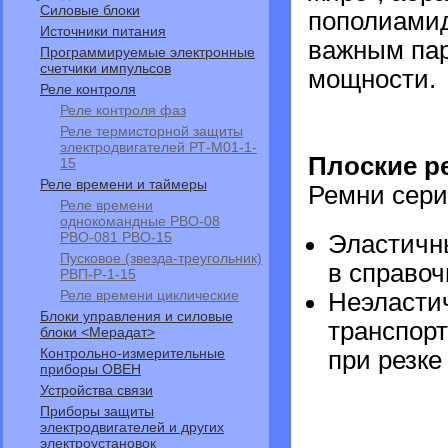
Силовые блоки
пополиамид
Источники питания
важным пар
Программируемые электронные
счетчики импульсов
мощности.
Реле контроля
Реле контроля фаз
Реле термисторной защиты
электродвигателей РТ-М01-1-
Плоские ре
15
Реле времени и таймеры
Ремни сери
Реле времени
однокомандные РВО-08
РВО-081 РВО-15
Эластичны
Пусковое (звезда-треугольник)
в справоч
РВП-Р-1-15
Реле времени циклические
Неэластич
Блоки управления и силовые
транспорт
блоки <Мерадат>
Контрольно-измерительные
при резке 
приборы ОВЕН
Устройства связи
Приборы защиты
электродвигателей и других
электроустановок