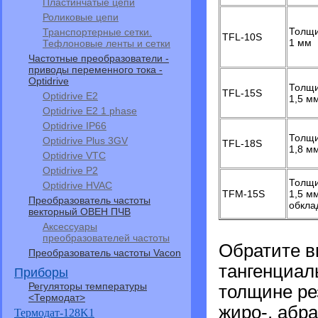
Пластинчатые цепи
Роликовые цепи
Толщи
Транспортерные сетки.
TFL-10S
1 мм
Тефлоновые ленты и сетки
Частотные преобразователи -
приводы переменного тока -
Optidrive
Толщи
TFL-15S
Optidrive E2
1,5 м
Optidrive E2 1 phase
Optidrive IP66
Толщи
Optidrive Plus 3GV
TFL-18S
1,8 м
Optidrive VTC
Optidrive P2
Толщи
Optidrive HVAC
TFM-15S
1,5 м
Преобразователь частоты
обкла
векторный ОВЕН ПЧВ
Аксессуары
преобразователей частоты
Обратите в
Преобразователь частоты Vacon
тангенциал
Приборы
Регуляторы температуры
толщине ре
<Термодат>
жиро-, абр
Термодат-128K1