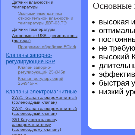
Основные 
Датчики влажности и
температуры
Экономичные датчики
относительной влажности и
высокая 
температуры ДВТ-03.ТЭ
оптималь
Датчики температуры
Автономные USB - регистраторы
постоянн
(логгеры)
не требую
Программа обработки EClerk
Клапаны запорно-
высокий 
регулирующие КЗР
длительн
Клапан запорно-
регулирующий 25ч945п
эффектив
Клапан регулирующий
быстрая 
25ч945нж
низкий ур
Клапаны электромагнитные
2W21 Клапан электромагнитный
(соленоидный клапан)
2W31 Клапан электромагнитный
(соленоидный клапан)
S51 Катушка к клапану
электромагнитному
(соленоидному клапану)